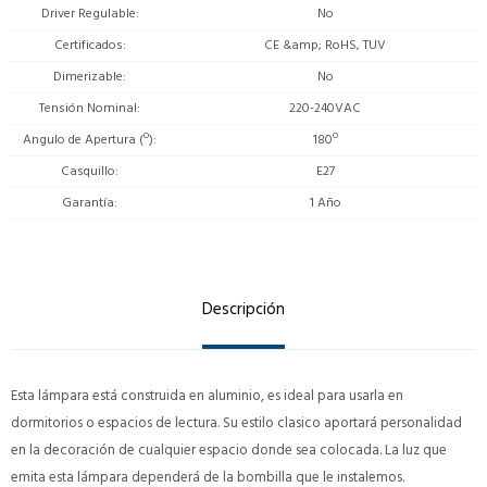
Driver Regulable
No
Certificados
CE &amp; RoHS, TUV
Dimerizable
No
Tensión Nominal
220-240VAC
Angulo de Apertura (º)
180º
Casquillo
E27
Garantía
1 Año
Descripción
Esta lámpara está construida en aluminio, es ideal para usarla en
dormitorios o espacios de lectura. Su estilo clasico aportará personalidad
en la decoración de cualquier espacio donde sea colocada. La luz que
emita esta lámpara dependerá de la bombilla que le instalemos.