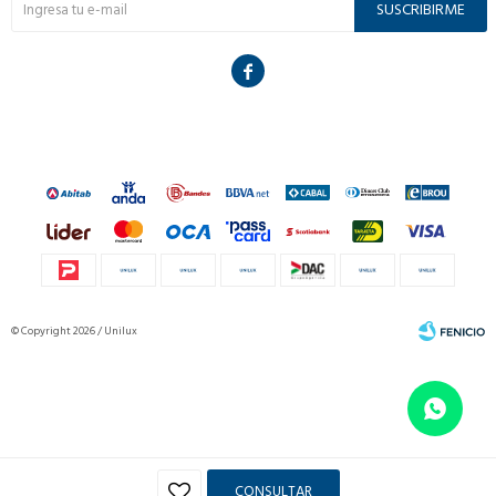
SUSCRIBIRME

© Copyright 2026 / Unilux
Fenicio
CONSULTAR