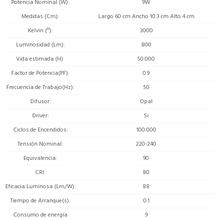
Potencia Nominal (W)
9W
Medidas (Cm)
Largo 60 cm Ancho 10.3 cm Alto 4 cm
Kelvin (º)
3000
Luminosidad (Lm)
800
Vida estimada (H)
50.000
Factor de Potencia(PF)
0.9
Frecuencia de Trabajo(Hz)
50
Difusor
Opal
Driver
Si
Ciclos de Encendidos
100.000
Tensión Nominal
220-240
Equivalencia
90
CRI
80
Eficacia Luminosa (Lm/W)
88
Tiempo de Arranque(s)
0.1
Consumo de energía
9