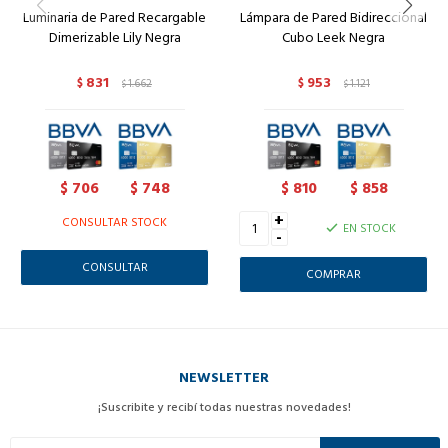
Luminaria de Pared Recargable
Lámpara de Pared Bidireccional
Dimerizable Lily Negra
Cubo Leek Negra
831
953
$
1.662
$
1.121
$
$
706
748
810
858
$
$
$
$
+
CONSULTAR STOCK
EN STOCK
-
CONSULTAR
NEWSLETTER
¡Suscribite y recibí todas nuestras novedades!