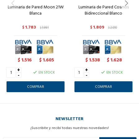
Luminaria de Pared Moon 21W
Luminaria de Pared Cosmos
Blanca
Bidireccional Blanco
1.783
1.809
$
1.981
$
2.010
$
$
1.516
1.605
1.538
1.628
$
$
$
$
+
+
EN STOCK
EN STOCK
-
-
NEWSLETTER
¡Suscribite y recibí todas nuestras novedades!