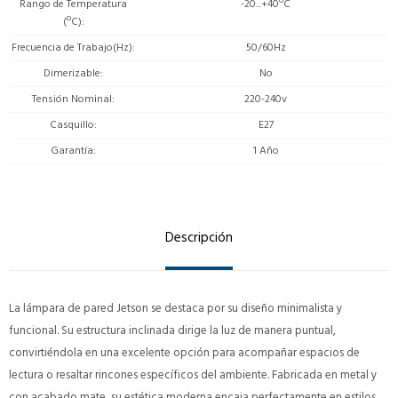
Rango de Temperatura
-20...+40ºC
(ºC)
Frecuencia de Trabajo(Hz)
50/60Hz
Dimerizable
No
Tensión Nominal
220-240v
Casquillo
E27
Garantía
1 Año
Descripción
La lámpara de pared Jetson se destaca por su diseño minimalista y
funcional. Su estructura inclinada dirige la luz de manera puntual,
convirtiéndola en una excelente opción para acompañar espacios de
lectura o resaltar rincones específicos del ambiente. Fabricada en metal y
con acabado mate, su estética moderna encaja perfectamente en estilos