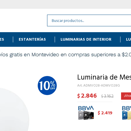
ES
ESTANTERÍAS
LUMINARIAS DE INTERIOR
LU
Luminaria de Mes
ADMVO28-ADMVO28G
2.846
$
3.162
$
2.419
$