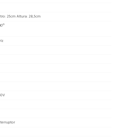
ro: 25cm Altura: 28,5cm
40º
Hz
40V
terruptor