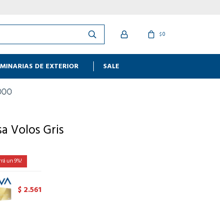
0
$
MINARIAS DE EXTERIOR
SALE
a Volos Gris
9
2.561
$