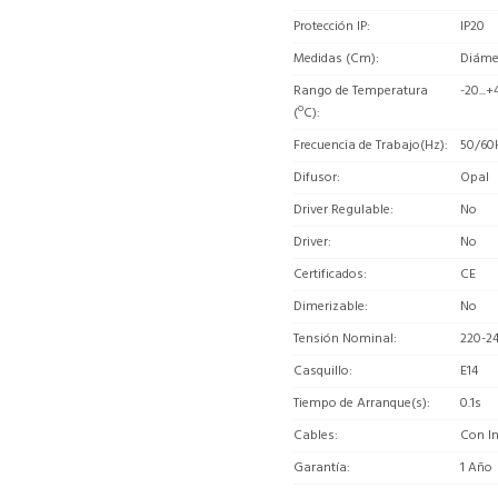
Protección IP
IP20
Medidas (Cm)
Diámet
Rango de Temperatura
-20...+
(ºC)
Frecuencia de Trabajo(Hz)
50/60
Difusor
Opal
Driver Regulable
No
Driver
No
Certificados
CE
Dimerizable
No
Tensión Nominal
220-2
Casquillo
E14
Tiempo de Arranque(s)
0.1s
Cables
Con In
Garantía
1 Año