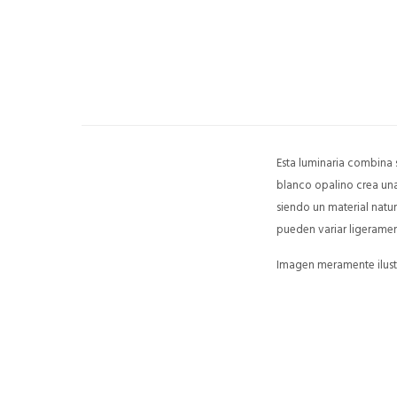
Esta luminaria combina s
blanco opalino crea una 
siendo un material natur
pueden variar ligeramen
Imagen meramente ilustr