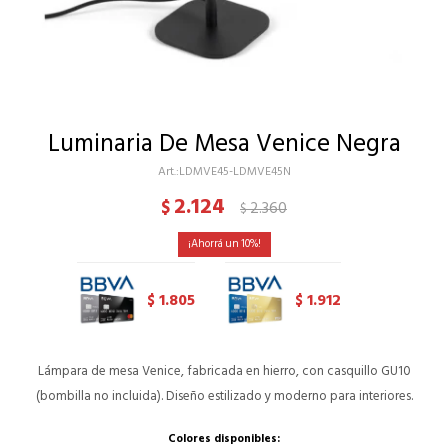
Luminaria De Mesa Venice Negra
LDMVE45-LDMVE45N
2.124
$
2.360
$
10
1.805
1.912
$
$
Lámpara de mesa Venice, fabricada en hierro, con casquillo GU10
(bombilla no incluida). Diseño estilizado y moderno para interiores.
Colores disponibles: