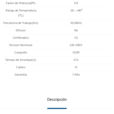
Factor de Potencia(PF)
0.9
Rango de Temperatura
-20....+40º
(ºC)
Frecuencia de Trabajo(Hz)
50/60Hz
Difusor
No
Certificados
CE
Tensión Nominal
220-240V
Casquillo
GU10
Tiempo de Arranque(s)
0.1s
Cables
SI
Garantía
1 Año
Descripción