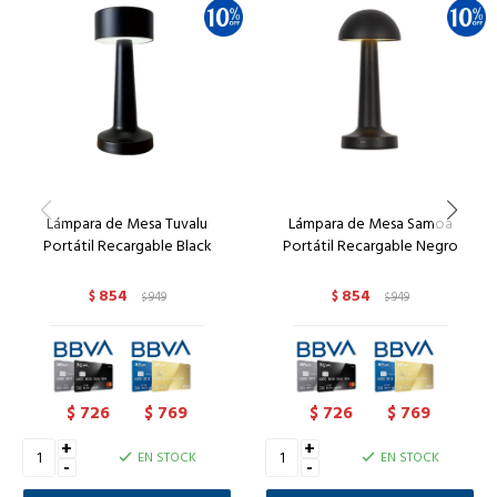
Lámpara de Mesa Tuvalu
Lámpara de Mesa Samoa
Portátil Recargable Black
Portátil Recargable Negro
854
854
$
949
$
949
$
$
726
769
726
769
$
$
$
$
+
+
EN STOCK
EN STOCK
-
-