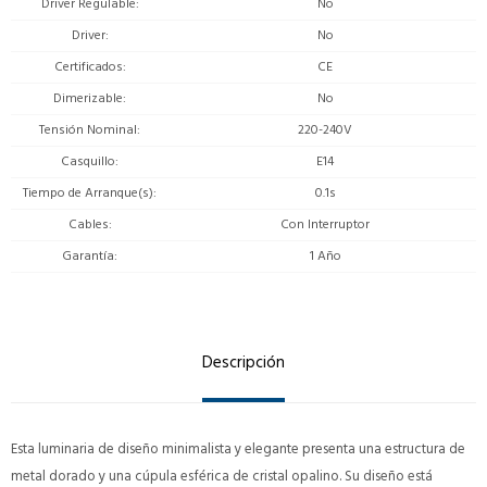
Driver Regulable
No
Driver
No
Certificados
CE
Dimerizable
No
Tensión Nominal
220-240V
Casquillo
E14
Tiempo de Arranque(s)
0.1s
Cables
Con Interruptor
Garantía
1 Año
Descripción
Esta luminaria de diseño minimalista y elegante presenta una estructura de
metal dorado y una cúpula esférica de cristal opalino. Su diseño está