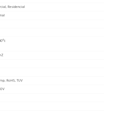
ial, Residencial
rial
40ºc
hZ
mp; RoHS, TUV
40V