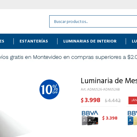
ES
ESTANTERÍAS
LUMINARIAS DE INTERIOR
LU
Luminaria de Mes
ADMJ526-ADMJ526B
3.998
$
4.442
$
3.398
$