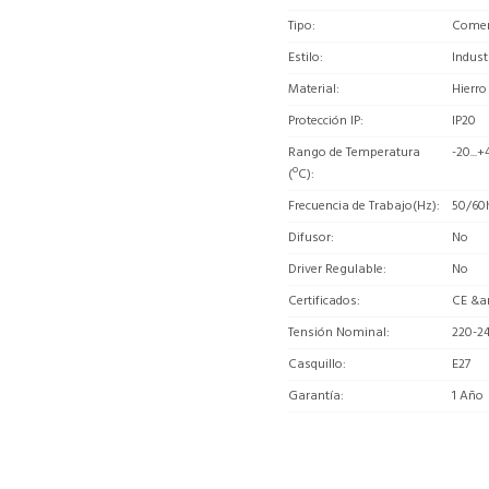
Tipo
Comerc
Estilo
Indust
Material
Hierro
Protección IP
IP20
Rango de Temperatura
-20...+
(ºC)
Frecuencia de Trabajo(Hz)
50/60
Difusor
No
Driver Regulable
No
Certificados
CE &a
Tensión Nominal
220-2
Casquillo
E27
Garantía
1 Año