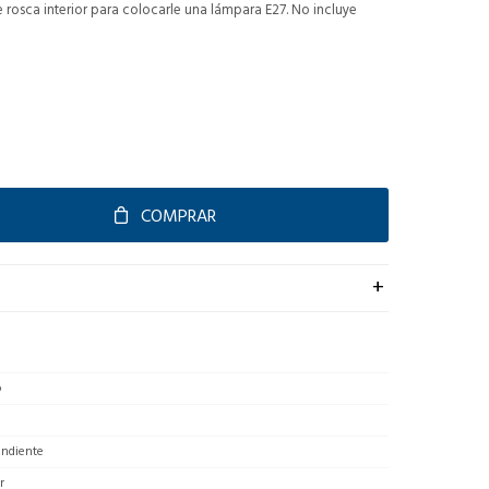
rosca interior para colocarle una lámpara E27. No incluye
COMPRAR
o
endiente
r