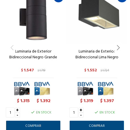
Luminaria de Exterior
Luminaria de Exterior
Bidireccional Negro Grande
Bidireccional Lima Negro
1.547
1.552
$
1.719
$
1.724
$
$
1.315
1.392
1.319
1.397
$
$
$
$
+
+
EN STOCK
EN STOCK
-
-