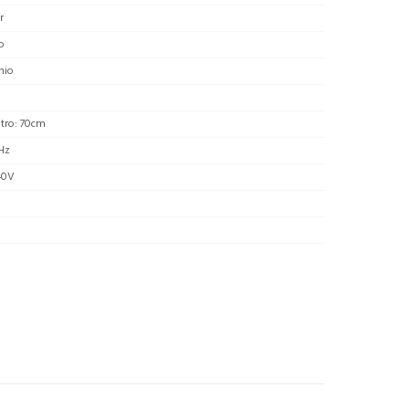
r
o
nio
tro: 70cm
Hz
40V