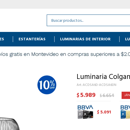
ES
ESTANTERÍAS
LUMINARIAS DE INTERIOR
LU
Luminaria Colga
ACDSA60-ACDSA60N
5.989
$
6.654
$
5.091
$