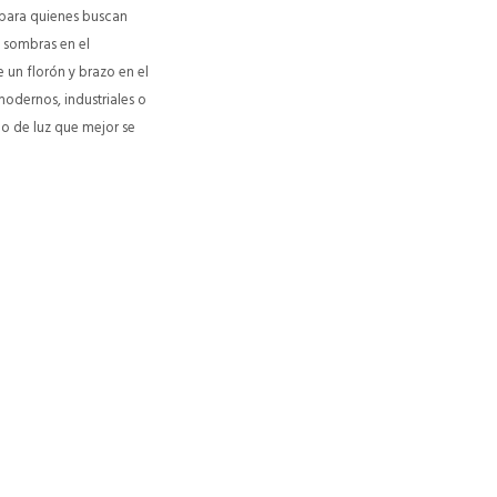
 para quienes buscan
y sombras en el
 un florón y brazo en el
odernos, industriales o
po de luz que mejor se