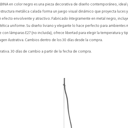
SABINA en color negro es una pieza decorativa de diseño contemporáneo, ideal
 estructura metálica calada forma un juego visual dinámico que proyecta luces 
efecto envolvente y atractivo. Fabricado íntegramente en metal negro, incluye
ética uniforme. Su diseño liviano y elegante lo hace perfecto para ambientes m
 con lámparas E27 (no incluida), ofrece libertad para elegir la temperatura y ti
agen ilustrativa. Cambios dentro de los 30 días desde la compra.
ativa. 30 días de cambio a partir de la fecha de compra.