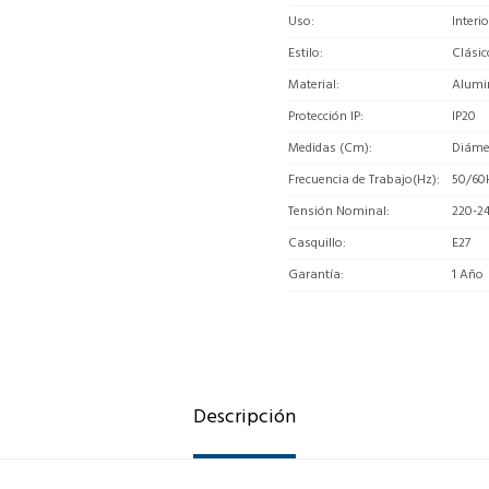
Uso
Interio
Estilo
Clásic
Material
Alumi
Protección IP
IP20
Medidas (Cm)
Diáme
Frecuencia de Trabajo(Hz)
50/60
Tensión Nominal
220-2
Casquillo
E27
Garantía
1 Año
Descripción