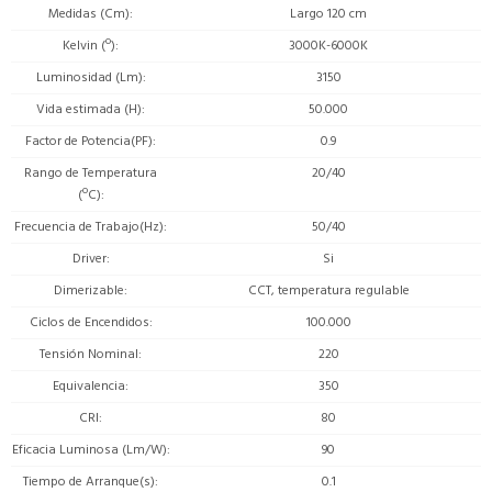
Medidas (Cm)
Largo 120 cm
Kelvin (º)
3000K-6000K
Luminosidad (Lm)
3150
Vida estimada (H)
50.000
Factor de Potencia(PF)
0.9
Rango de Temperatura
20/40
(ºC)
Frecuencia de Trabajo(Hz)
50/40
Driver
Si
Dimerizable
CCT, temperatura regulable
Ciclos de Encendidos
100.000
Tensión Nominal
220
Equivalencia
350
CRI
80
Eficacia Luminosa (Lm/W)
90
Tiempo de Arranque(s)
0.1