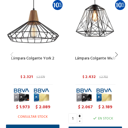
Lámpara Colgante York 2
Lámpara Colgante Web
2.321
2.432
$
2.579
$
2.702
$
$
1.973
2.089
2.067
2.189
$
$
$
$
+
CONSULTAR STOCK
EN STOCK
-