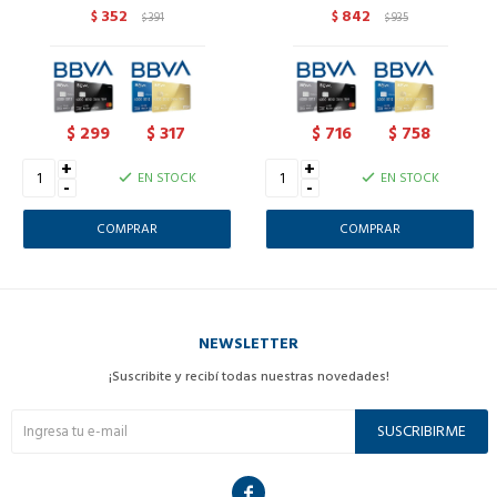
352
842
$
391
$
935
$
$
299
317
716
758
$
$
$
$
+
+
EN STOCK
EN STOCK
-
-
NEWSLETTER
¡Suscribite y recibí todas nuestras novedades!
SUSCRIBIRME
