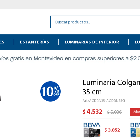
ES
ESTANTERÍAS
LUMINARIAS DE INTERIOR
LU
Luminaria Colgan
35 cm
ACDBN35-ACDBN35G
4.532
$
5.036
$
3.852
$