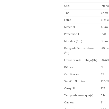
Uso
Interio
Tipo
Comerc
Estilo
Clásic
Material
Alumi
Protección IP
IP20
Medidas (Cm)
Diame
Rango de Temperatura
-20....
(ºC)
Frecuencia de Trabajo(Hz)
50/60
Difusor
No
Certificados
CE
Tensión Nominal
220-2
Casquillo
E27
Tiempo de Arranque(s)
0.1s
Cables
Si