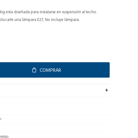
ig esta diseñada para instalarse en suspensión al techo.
olocarle una lámpara E27, No incluye lámpara.
COMPRAR
o
ndido