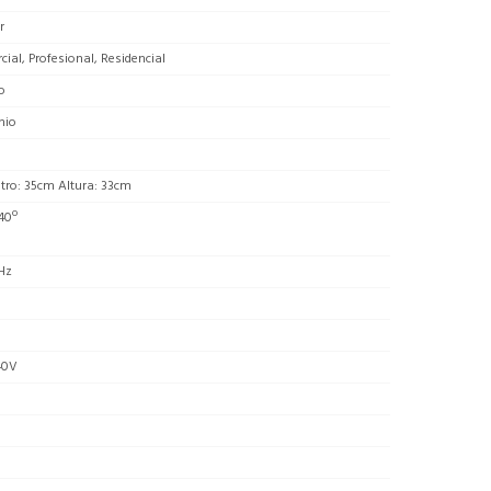
r
ial, Profesional, Residencial
o
nio
tro: 35cm Altura: 33cm
+40º
Hz
40V