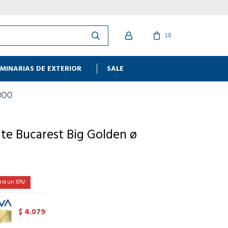
0
$
MINARIAS DE EXTERIOR
SALE
te Bucarest Big Golden ø
10
4.079
$