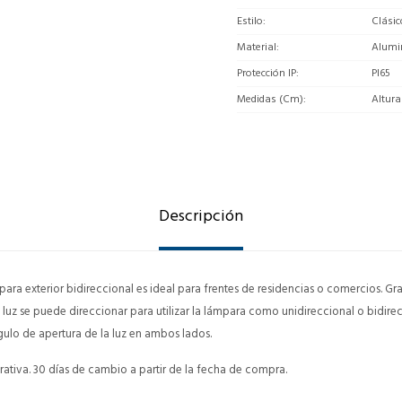
Estilo
Clásic
Material
Alumi
Protección IP
PI65
Medidas (Cm)
Altura
Descripción
para exterior bidireccional es ideal para frentes de residencias o comercios. Gra
 luz se puede direccionar para utilizar la lámpara como unidireccional o bidire
gulo de apertura de la luz en ambos lados.
ativa. 30 días de cambio a partir de la fecha de compra.