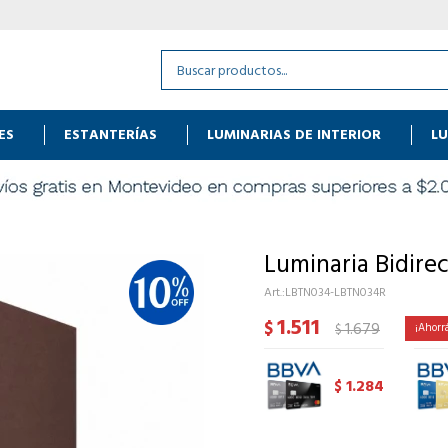
ES
ESTANTERÍAS
LUMINARIAS DE INTERIOR
LU
Luminaria Bidire
LBTN034-LBTN034R
1.511
$
1.679
$
1.284
$