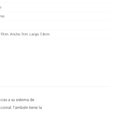
o
nio
 17cm. Ancho 7cm. Largo 7,8cm
cias a su sistema de
ccional. También tiene la