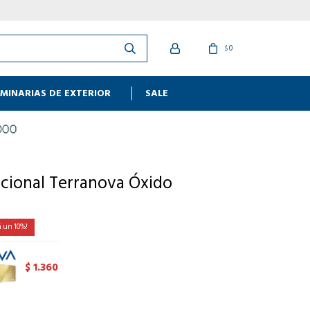
0
$
MINARIAS DE EXTERIOR
SALE
ccional Terranova Óxido
10
1.360
$