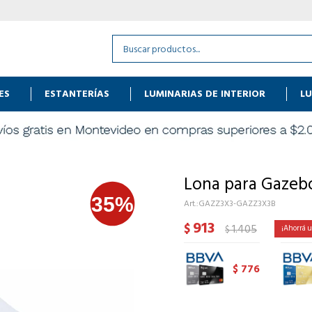
ES
ESTANTERÍAS
LUMINARIAS DE INTERIOR
LU
Lona para Gazeb
GAZZ3X3-GAZZ3X3B
913
$
1.405
$
776
$