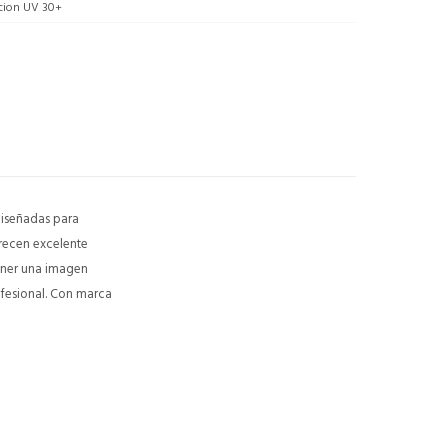
cion UV 30+
diseñadas para
recen excelente
tener una imagen
ofesional. Con marca