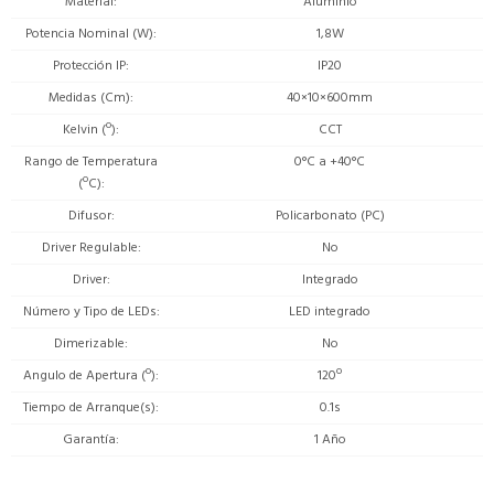
Material
Aluminio
Potencia Nominal (W)
1,8W
Protección IP
IP20
Medidas (Cm)
40×10×600mm
Kelvin (º)
CCT
Rango de Temperatura
0°C a +40°C
(ºC)
Difusor
Policarbonato (PC)
Driver Regulable
No
Driver
Integrado
Número y Tipo de LEDs
LED integrado
Dimerizable
No
Angulo de Apertura (º)
120º
Tiempo de Arranque(s)
0.1s
Garantía
1 Año