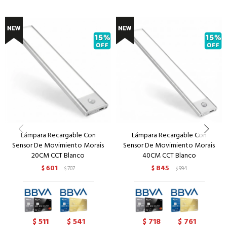
Lámpara Recargable Con
Lámpara Recargable Con
Sensor De Movimiento Morais
Sensor De Movimiento Morais
20CM CCT Blanco
40CM CCT Blanco
601
845
$
707
$
994
$
$
511
541
718
761
$
$
$
$