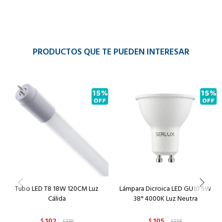
PRODUCTOS QUE TE PUEDEN INTERESAR
Tubo LED T8 18W 120CM Luz
Lámpara Dicroica LED GU10 5W
Cálida
38° 4000K Luz Neutra
102
105
$
120
$
124
$
$