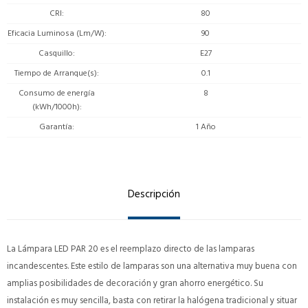
CRI
80
Eficacia Luminosa (Lm/W)
90
Casquillo
E27
Tiempo de Arranque(s)
0.1
Consumo de energía
8
(kWh/1000h)
Garantía
1 Año
Descripción
La Lámpara LED PAR 20 es el reemplazo directo de las lamparas
incandescentes. Este estilo de lamparas son una alternativa muy buena con
amplias posibilidades de decoración y gran ahorro energético. Su
instalación es muy sencilla, basta con retirar la halógena tradicional y situar