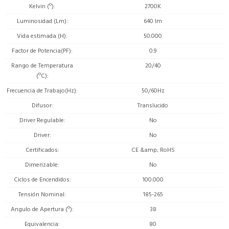
Kelvin (º)
2700K
Luminosidad (Lm)
640 lm
Vida estimada (H)
50.000
Factor de Potencia(PF)
0.9
Rango de Temperatura
20/40
(ºC)
Frecuencia de Trabajo(Hz)
50/60Hz
Difusor
Translucido
Driver Regulable
No
Driver
No
Certificados
CE &amp; RoHS
Dimerizable
No
Ciclos de Encendidos
100.000
Tensión Nominal
185-265
Angulo de Apertura (º)
38
Equivalencia
80