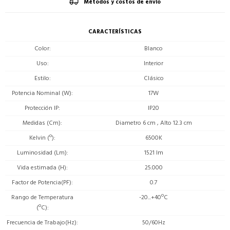
Métodos y costos de envío
CARACTERÍSTICAS
Color
Blanco
Uso
Interior
Estilo
Clásico
Potencia Nominal (W)
17W
Protección IP
IP20
Medidas (Cm)
Diametro 6 cm , Alto 12.3 cm
Kelvin (º)
6500K
Luminosidad (Lm)
1521 lm
Vida estimada (H)
25.000
Factor de Potencia(PF)
0.7
Rango de Temperatura
-20...+40ºC
(ºC)
Frecuencia de Trabajo(Hz)
50/60Hz