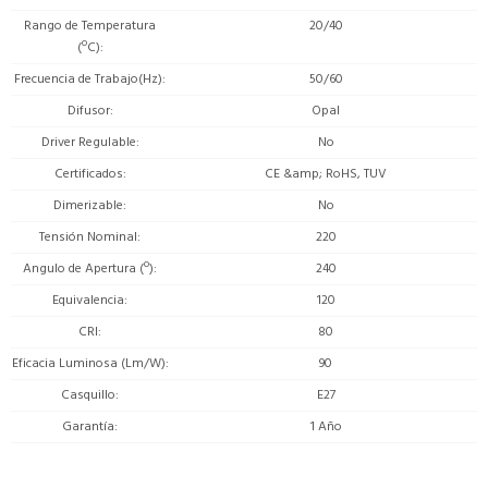
Rango de Temperatura
20/40
(ºC)
Frecuencia de Trabajo(Hz)
50/60
Difusor
Opal
Driver Regulable
No
Certificados
CE &amp; RoHS, TUV
Dimerizable
No
Tensión Nominal
220
Angulo de Apertura (º)
240
Equivalencia
120
CRI
80
Eficacia Luminosa (Lm/W)
90
Casquillo
E27
Garantía
1 Año