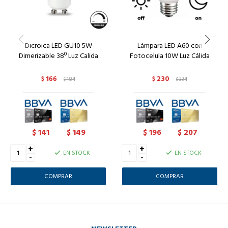
Dicroica LED GU10 5W
Lámpara LED A60 con
Dimerizable 38º Luz Calida
Fotocelula 10W Luz Cálida
166
230
$
184
$
334
$
$
141
149
196
207
$
$
$
$
+
+
EN STOCK
EN STOCK
-
-