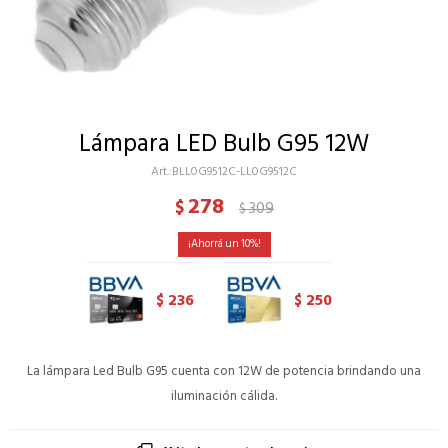
Lámpara LED Bulb G95 12W
BLL0G9512C-LL0G9512C
278
$
309
$
10
236
250
$
$
La lámpara Led Bulb G95 cuenta con 12W de potencia brindando una
iluminación cálida.