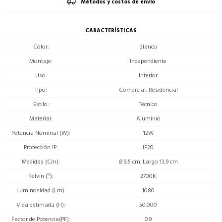
Métodos y costos de envío
CARACTERÍSTICAS
Color
Blanco
Montaje
Independiente
Uso
Interior
Tipo
Comercial, Residencial
Estilo
Técnico
Material
Aluminio
Potencia Nominal (W)
12W
Protección IP
IP20
Medidas (Cm)
Ø 9,5 cm. Largo 13,9 cm
Kelvin (º)
2700K
Luminosidad (Lm)
1080
Vida estimada (H)
50.000
Factor de Potencia(PF)
0.9