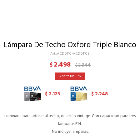
Lámpara De Techo Oxford Triple Blanco
ACDD110-ACDD110B
2.498
$
3.844
$
35
2.123
2.248
$
$
Luminaria para adosar al techo, de estilo vintage. Con capacidad para tres
lamparas E14.
No incluye lamparas.