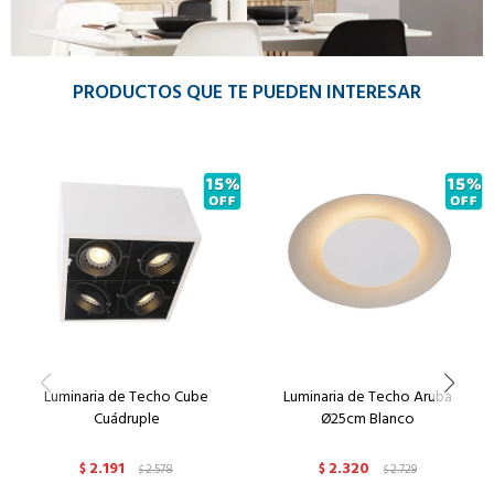
PRODUCTOS QUE TE PUEDEN INTERESAR
Luminaria de Techo Cube
Luminaria de Techo Aruba
Cuádruple
Ø25cm Blanco
2.191
2.320
$
2.578
$
2.729
$
$