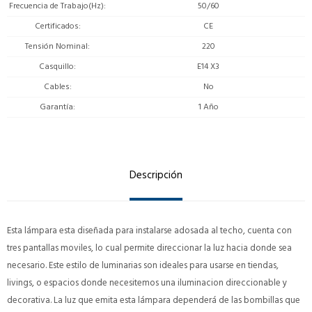
Frecuencia de Trabajo(Hz)
50/60
Certificados
CE
Tensión Nominal
220
Casquillo
E14 X3
Cables
No
Garantía
1 Año
Descripción
Esta lámpara esta diseñada para instalarse adosada al techo, cuenta con
tres pantallas moviles, lo cual permite direccionar la luz hacia donde sea
necesario. Este estilo de luminarias son ideales para usarse en tiendas,
livings, o espacios donde necesitemos una iluminacion direccionable y
decorativa. La luz que emita esta lámpara dependerá de las bombillas que