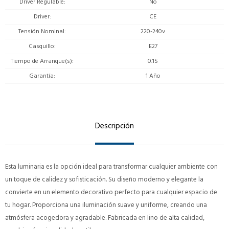
Driver Regulable
No
Driver
CE
Tensión Nominal
220-240v
Casquillo
E27
Tiempo de Arranque(s)
0.1S
Garantía
1 Año
Descripción
Esta luminaria es la opción ideal para transformar cualquier ambiente con
un toque de calidez y sofisticación. Su diseño moderno y elegante la
convierte en un elemento decorativo perfecto para cualquier espacio de
tu hogar. Proporciona una iluminación suave y uniforme, creando una
atmósfera acogedora y agradable. Fabricada en lino de alta calidad,