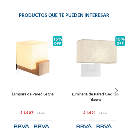
PRODUCTOS QUE TE PUEDEN INTERESAR
Lámpara de Pared Legna
Luminaria de Pared Georgia
Blanca
1.407
1.421
$
1.655
$
1.672
$
$