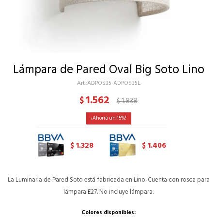
Lámpara de Pared Oval Big Soto Lino
ADPOS35-ADPOS35L
1.562
$
1.838
$
15
1.328
1.406
$
$
La Luminaria de Pared Soto está fabricada en Lino. Cuenta con rosca para
lámpara E27. No incluye lámpara.
Colores disponibles: