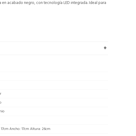
ia en acabado negro, con tecnología LED integrada. Ideal para
r
o
nio
 17cm Ancho: 17cm Altura: 26cm