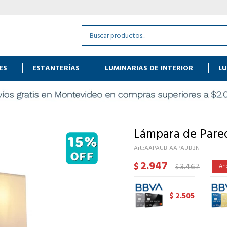
ES
ESTANTERÍAS
LUMINARIAS DE INTERIOR
LU
Lámpara de Pared
AAPAUB-AAPAUBBN
2.947
$
3.467
$
2.505
$