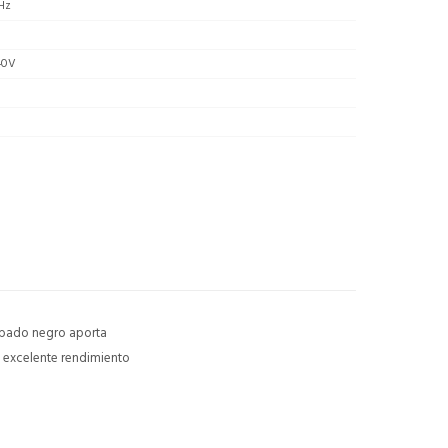
Hz
40V
abado negro aporta
y excelente rendimiento