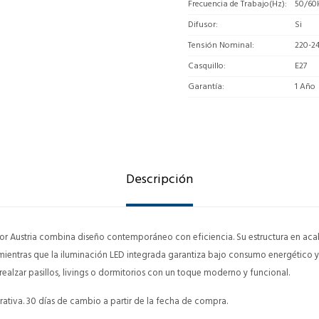
Frecuencia de Trabajo(Hz)
50/60
Difusor
Si
Tensión Nominal
220-2
Casquillo
E27
Garantía
1 Año
Descripción
ior Austria combina diseño contemporáneo con eficiencia. Su estructura en ac
mientras que la iluminación LED integrada garantiza bajo consumo energético 
realzar pasillos, livings o dormitorios con un toque moderno y funcional.
ativa. 30 días de cambio a partir de la fecha de compra.