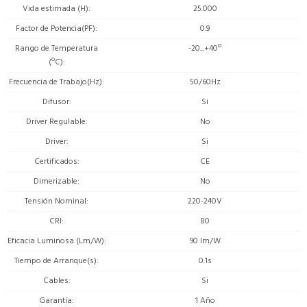
Vida estimada (H)
25.000
Factor de Potencia(PF)
0.9
Rango de Temperatura
-20...+40º
(ºC)
Frecuencia de Trabajo(Hz)
50/60Hz
Difusor
Si
Driver Regulable
No
Driver
Si
Certificados
CE
Dimerizable
No
Tensión Nominal
220-240V
CRI
80
Eficacia Luminosa (Lm/W)
90 lm/W
Tiempo de Arranque(s)
0.1s
Cables
Si
Garantía
1 Año