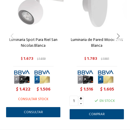
Luminaria Spot Para Riel San
Luminaria de Pared Moon 21W
Nicolas Blanca
Blanca
1.673
1.783
$
1.859
$
1.981
$
$
1.422
1.506
1.516
1.605
$
$
$
$
+
CONSULTAR STOCK
EN STOCK
-
CONSULTAR