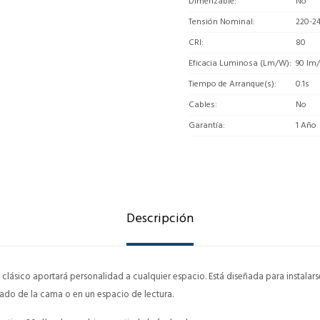
Dimerizable
No
Tensión Nominal
220-2
CRI
80
Eficacia Luminosa (Lm/W)
90 lm
Tiempo de Arranque(s)
0.1s
Cables
No
Garantía
1 Año
Descripción
 clásico aportará personalidad a cualquier espacio. Está diseñada para instalar
lado de la cama o en un espacio de lectura.