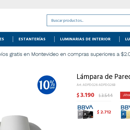
ES
ESTANTERÍAS
LUMINARIAS DE INTERIOR
LU
Lámpara de Pare
ADPDG26-ADPDG26B
3.190
$
3.544
$
2.712
$