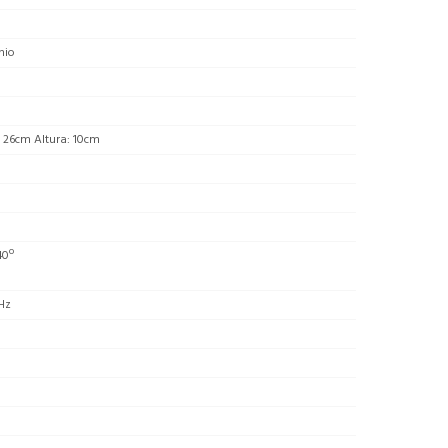
nio
 26cm Altura: 10cm
m
0
40º
Hz