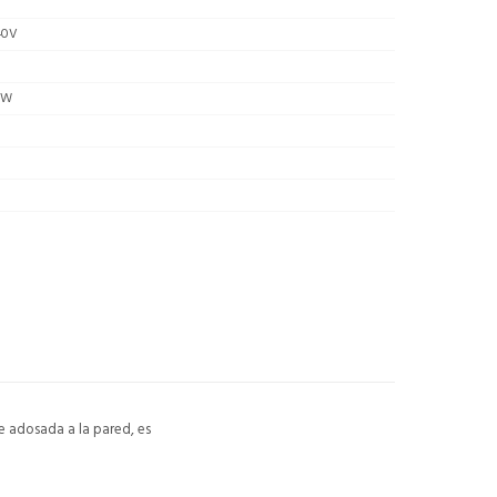
40V
/W
se adosada a la pared, es