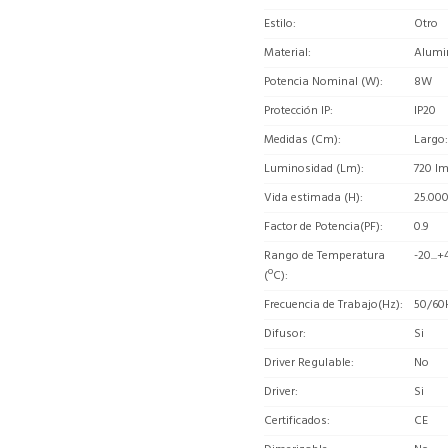
Estilo
Otro
Material
Alumi
Potencia Nominal (W)
8W
Protección IP
IP20
Medidas (Cm)
Largo:
Luminosidad (Lm)
720 l
Vida estimada (H)
25.00
Factor de Potencia(PF)
0.9
Rango de Temperatura
-20...+
(ºC)
Frecuencia de Trabajo(Hz)
50/60
Difusor
Si
Driver Regulable
No
Driver
Si
Certificados
CE