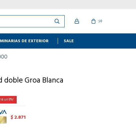
0
$
MINARIAS DE EXTERIOR
SALE
d doble Groa Blanca
9
2.871
$