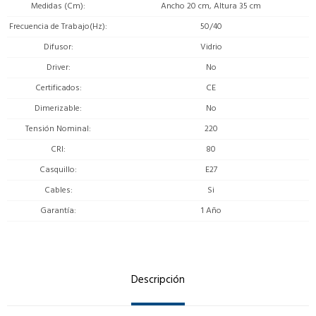
Medidas (Cm)
Ancho 20 cm, Altura 35 cm
Frecuencia de Trabajo(Hz)
50/40
Difusor
Vidrio
Driver
No
Certificados
CE
Dimerizable
No
Tensión Nominal
220
CRI
80
Casquillo
E27
Cables
Si
Garantía
1 Año
Descripción