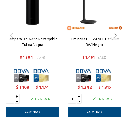
Lampara De Mesa Recargable
Luminaria LEDVANCE Desklum
Tulipa Negra
3W Negro
1.304
1.461
$
1.449
$
1.623
$
$
1.108
1.174
1.242
1.315
$
$
$
$
+
+
EN STOCK
EN STOCK
-
-