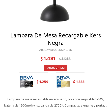
Lampara De Mesa Recargable Kers
Negra
LDMKE05-LDMKE05N
1.481
$
1.646
$
10
1.259
1.333
$
$
Lámpara de mesa recargable en acabado, potencia regulable 1–5W,
batería de 1200mAh y luz cálida de 2700K. Compacta, elegante y portátil.