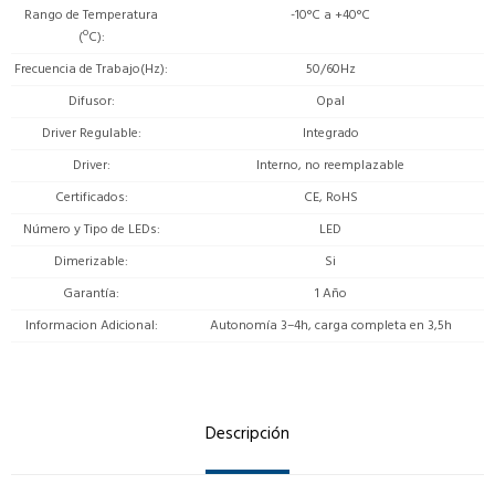
Rango de Temperatura
-10°C a +40°C
(ºC)
Frecuencia de Trabajo(Hz)
50/60Hz
Difusor
Opal
Driver Regulable
Integrado
Driver
Interno, no reemplazable
Certificados
CE, RoHS
Número y Tipo de LEDs
LED
Dimerizable
Si
Garantía
1 Año
Informacion Adicional
Autonomía 3–4h, carga completa en 3,5h
Descripción