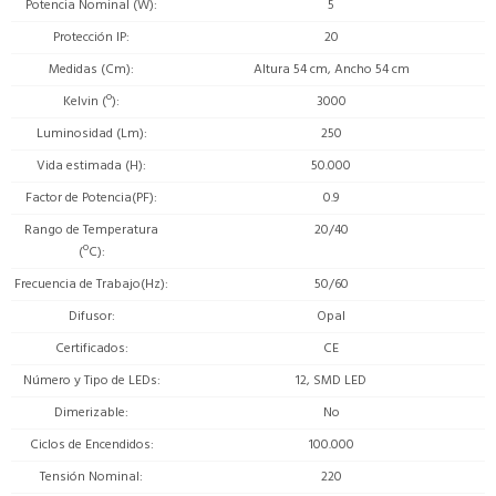
Potencia Nominal (W)
5
Protección IP
20
Medidas (Cm)
Altura 54 cm, Ancho 54 cm
Kelvin (º)
3000
Luminosidad (Lm)
250
Vida estimada (H)
50.000
Factor de Potencia(PF)
0.9
Rango de Temperatura
20/40
(ºC)
Frecuencia de Trabajo(Hz)
50/60
Difusor
Opal
Certificados
CE
Número y Tipo de LEDs
12, SMD LED
Dimerizable
No
Ciclos de Encendidos
100.000
Tensión Nominal
220