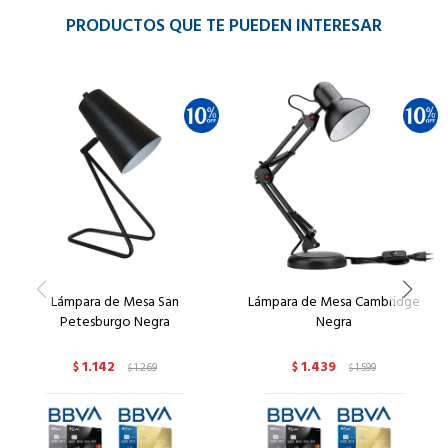
PRODUCTOS QUE TE PUEDEN INTERESAR
Lámpara de Mesa San
Lámpara de Mesa Cambridge
Petesburgo Negra
Negra
1.142
1.439
$
1.269
$
1.599
$
$