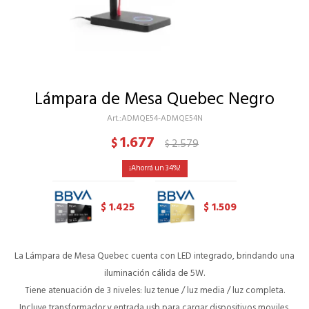
Lámpara de Mesa Quebec Negro
ADMQE54-ADMQE54N
1.677
$
2.579
$
34
1.425
1.509
$
$
La Lámpara de Mesa Quebec cuenta con LED integrado, brindando una
iluminación cálida de 5W.
Tiene atenuación de 3 niveles: luz tenue / luz media / luz completa.
Incluye transformador y entrada usb para cargar dispositivos moviles.