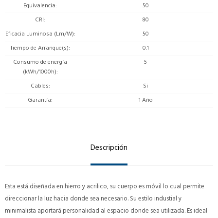
Equivalencia
50
CRI
80
Eficacia Luminosa (Lm/W)
50
Tiempo de Arranque(s)
0.1
Consumo de energía
5
(kWh/1000h)
Cables
Si
Garantía
1 Año
Descripción
Esta está diseñada en hierro y acrilico, su cuerpo es móvil lo cual permite
direccionar la luz hacia donde sea necesario. Su estilo industial y
minimalista aportará personalidad al espacio donde sea utilizada. Es ideal