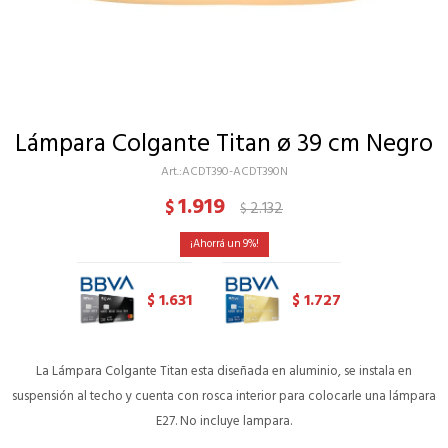
Lámpara Colgante Titan ø 39 cm Negro
ACDT390-ACDT390N
1.919
$
2.132
$
9
1.631
1.727
$
$
La Lámpara Colgante Titan esta diseñada en aluminio, se instala en
suspensión al techo y cuenta con rosca interior para colocarle una lámpara
E27. No incluye lampara.