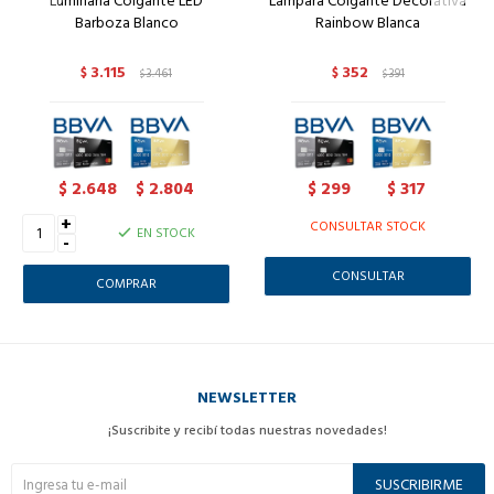
Luminaria Colgante LED
Lámpara Colgante Decorativa
Barboza Blanco
Rainbow Blanca
3.115
352
$
3.461
$
391
$
$
2.648
2.804
299
317
$
$
$
$
+
CONSULTAR STOCK
EN STOCK
-
CONSULTAR
NEWSLETTER
¡Suscribite y recibí todas nuestras novedades!
SUSCRIBIRME