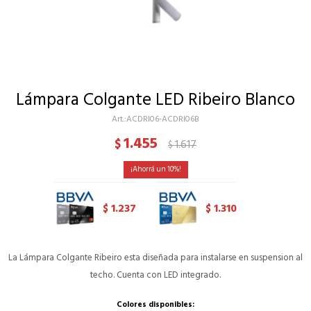
Lámpara Colgante LED Ribeiro Blanco
ACDRI06-ACDRI06B
1.455
$
1.617
$
10
1.237
1.310
$
$
La Lámpara Colgante Ribeiro esta diseñada para instalarse en suspension al
techo. Cuenta con LED integrado.
Colores disponibles: