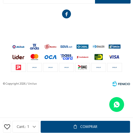

© Copyright 2026 / Unilux
Fenicio
1
COMPRAR