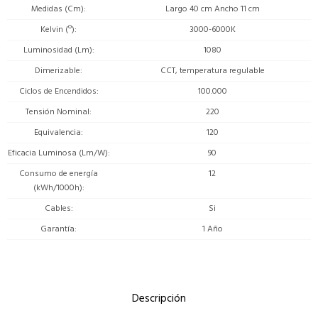
Medidas (Cm)
Largo 40 cm Ancho 11 cm
Kelvin (º)
3000-6000K
Luminosidad (Lm)
1080
Dimerizable
CCT, temperatura regulable
Ciclos de Encendidos
100.000
Tensión Nominal
220
Equivalencia
120
Eficacia Luminosa (Lm/W)
90
Consumo de energía
12
(kWh/1000h)
Cables
Si
Garantía
1 Año
Descripción