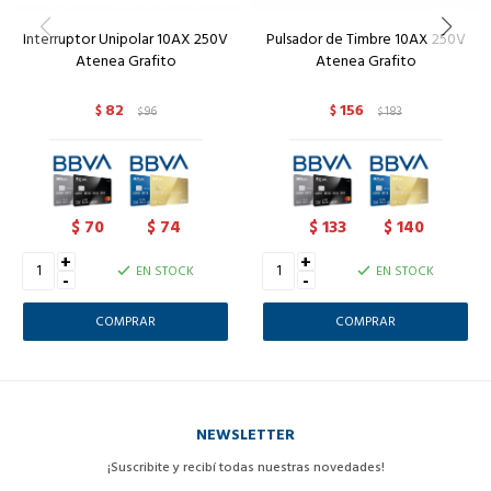
Interruptor Unipolar 10AX 250V
Pulsador de Timbre 10AX 250V
Atenea Grafito
Atenea Grafito
82
156
$
96
$
183
$
$
70
74
133
140
$
$
$
$
+
+
EN STOCK
EN STOCK
-
-
NEWSLETTER
¡Suscribite y recibí todas nuestras novedades!