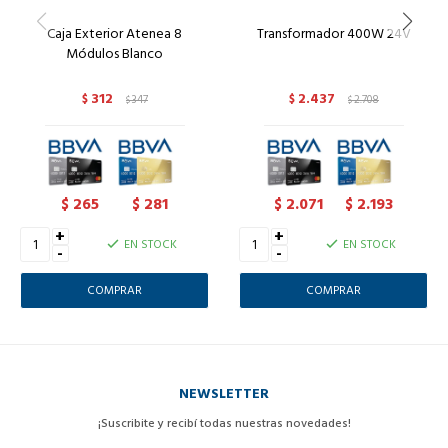
Caja Exterior Atenea 8
Transformador 400W 24V
Módulos Blanco
312
2.437
$
347
$
2.708
$
$
265
281
2.071
2.193
$
$
$
$
+
+
EN STOCK
EN STOCK
-
-
NEWSLETTER
¡Suscribite y recibí todas nuestras novedades!