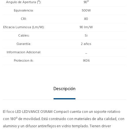
Angulo de Apertura (º)
90º
Equivalencia
500W
CRI
80
Eficacia Luminosa (Lm/W)
90 lm/W
Cables
Si
Garantía
2 años
Informacion Adicional
_
Proteccion ik
IK06
Descripción
El foco LED LEDVANCE OSRAM Compact cuenta con un soporte rotativo
con 180º de movilidad. Está construido con materiales de alta calidad, con
aluminio y un difusor antireflejos en vidrio templado. Tienen driver