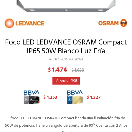
Foco LED LEDVANCE OSRAM Compact
IP65 50W Blanco Luz Fría
B7020950-7020994
1.474
$
1.638
$
10
1.253
1.327
$
$
El foco LED LEDVANCE OSRAM Compact brinda una iluminación fría de
50W de potencia. Tiene un ángulo de apertura de 90º. Cuenta con 2 Años