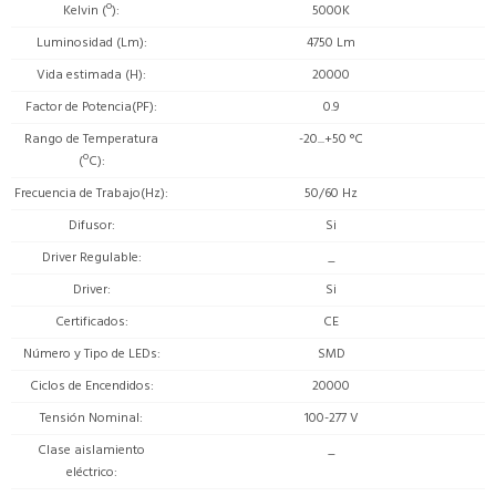
Kelvin (º)
5000K
Luminosidad (Lm)
4750 Lm
Vida estimada (H)
20000
Factor de Potencia(PF)
0.9
Rango de Temperatura
-20...+50 °C
(ºC)
Frecuencia de Trabajo(Hz)
50/60 Hz
Difusor
Si
Driver Regulable
_
Driver
Si
Certificados
CE
Número y Tipo de LEDs
SMD
Ciclos de Encendidos
20000
Tensión Nominal
100-277 V
Clase aislamiento
_
eléctrico