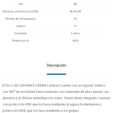
CRI
80
Eficacia Luminosa (Lm/W)
90 lm/W
Tiempo de Arranque(s)
0.1
Cables
Si
Garantía
2 años
Proteccion ik
IK06
Descripción
El foco LED LEDVANCE OSRAM Compact cuenta con un soporte rotativo
con 180º de movilidad. Está construido con materiales de alta calidad, con
aluminio y un difusor antireflejos en vidrio. Tienen driver integrado. Cuentan
con protección IP65 que los hace resistentes al agua y la intemperie y
protección IK06, que los hace resistentes a los golpes.