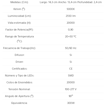
Medidas (Cm)
Largo: 14,3 cm Ancho: 13,4 cm Profundidad: 2,4 cm
Kelvin (º)
5000K
Luminosidad (Lm)
2550 lm
Vida estimada (H)
20000
Factor de Potencia(PF)
0,90
Rango de Temperatura
20+50 °C
(ºC)
Frecuencia de Trabajo(Hz)
50/60 Hz
Difusor
Si
Driver
Si
Certificados
CE
Número y Tipo de LEDs
SMD
Ciclos de Encendidos
20000
Tensión Nominal
100-277 V
Angulo de Apertura (º)
90º
Equivalencia
300W