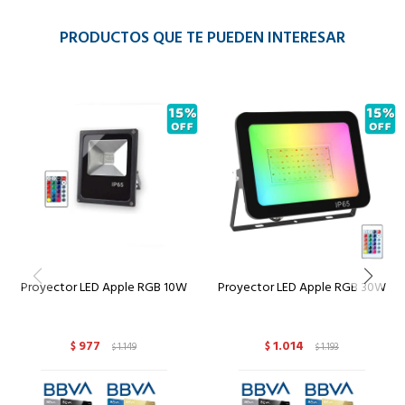
PRODUCTOS QUE TE PUEDEN INTERESAR
Proyector LED Apple RGB 10W
Proyector LED Apple RGB 30W
977
1.014
$
1.149
$
1.193
$
$