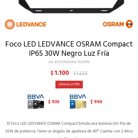
Foco LED LEDVANCE OSRAM Compact
IP65 30W Negro Luz Fría
B7020930WN-7020979
1.100
$
1.222
$
9
935
990
$
$
El foco LED LEDVANCE OSRAM Compact brinda una iluminación fría de
30W de potencia. Tiene un ángulo de apertura de 90º. Cuenta con 2 Años