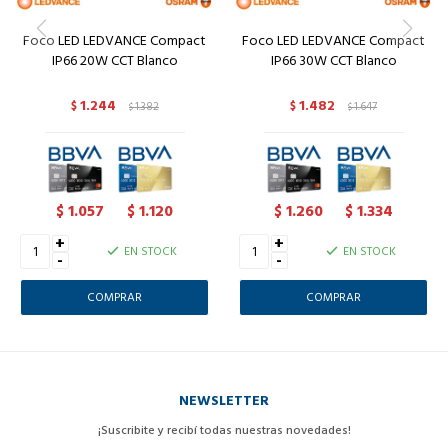
Foco LED LEDVANCE Compact
Foco LED LEDVANCE Compact
IP66 20W CCT Blanco
IP66 30W CCT Blanco
1.244
1.482
$
1.382
$
1.647
$
$
1.057
1.120
1.260
1.334
$
$
$
$
+
+
EN STOCK
EN STOCK
-
-
NEWSLETTER
¡Suscribite y recibí todas nuestras novedades!