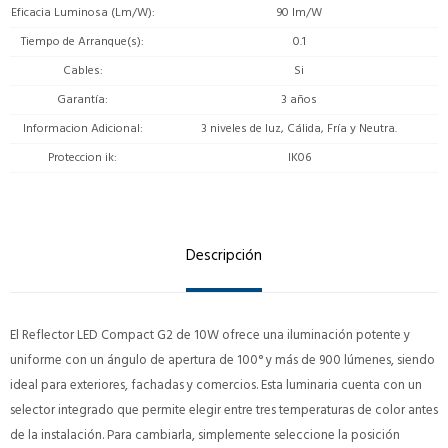
Eficacia Luminosa (Lm/W)
90 lm/W
Tiempo de Arranque(s)
0.1
Cables
Si
Garantía
3 años
Informacion Adicional
3 niveles de luz, Cálida, Fría y Neutra.
Proteccion ik
IK06
Descripción
El Reflector LED Compact G2 de 10W ofrece una iluminación potente y
uniforme con un ángulo de apertura de 100° y más de 900 lúmenes, siendo
ideal para exteriores, fachadas y comercios. Esta luminaria cuenta con un
selector integrado que permite elegir entre tres temperaturas de color antes
de la instalación. Para cambiarla, simplemente seleccione la posición