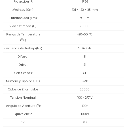
Protección IP
IP66
Medidas (Cm)
131 × 122 × 35 mm
Luminosidad (Lm)
900lm
Vida estimada (H)
20000
Rango de Temperatura
-20+50 °C
(ºC)
Frecuencia de Trabajo(Hz)
50/60 Hz
Difusor
Si
Driver
Si
Certificados
CE
Número y Tipo de LEDs
SMD
Ciclos de Encendidos
20000
Tensión Nominal
100 - 277 V
Angulo de Apertura (º)
100º
Equivalencia
100W
CRI
80