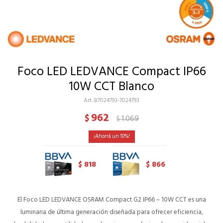
Foco LED LEDVANCE Compact IP66
10W CCT Blanco
B7024793-7024793
962
$
1.069
$
10
818
866
$
$
El Foco LED LEDVANCE OSRAM Compact G2 IP66 – 10W CCT es una
luminaria de última generación diseñada para ofrecer eficiencia,