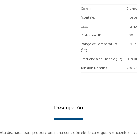
Color
Blanc
Montaje
Indep
Uso
Interio
Protección IP
IP20
Rango de Temperatura
-5°C a
(ºC)
Frecuencia de Trabajo(Hz)
50/60
Tensión Nominal
220-2
Descripción
stá diseñada para proporcionar una conexión eléctrica segura y eficiente en c