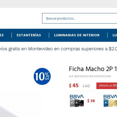
ES
ESTANTERÍAS
LUMINARIAS DE INTERIOR
LU
Ficha Macho 2P 
BEE110505364-EE110505364
45
$
50
10
$
38
$