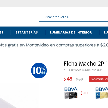
ES
ESTANTERÍAS
LUMINARIAS DE INTERIOR
LU
Ficha Macho 2P 
BEE110505364-EE110505364
45
$
50
10
$
38
$