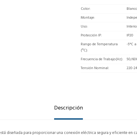
Color
Blanc
Montaje
Indep
Uso
Interio
Protección IP
IP20
Rango de Temperatura
-5°C a
(ºC)
Frecuencia de Trabajo(Hz)
50/60
Tensión Nominal
220-2
Descripción
stá diseñada para proporcionar una conexión eléctrica segura y eficiente en c