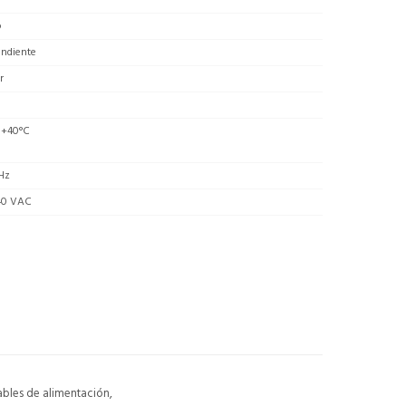
o
endiente
r
 +40°C
Hz
40 VAC
ables de alimentación,