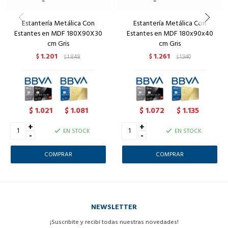
Estantería Metálica Con
Estantería Metálica Con
Estantes en MDF 180X90X30
Estantes en MDF 180x90x40
cm Gris
cm Gris
1.201
1.261
$
1.848
$
1.940
$
$
1.021
1.081
1.072
1.135
$
$
$
$
+
+
EN STOCK
EN STOCK
-
-
NEWSLETTER
¡Suscribite y recibí todas nuestras novedades!