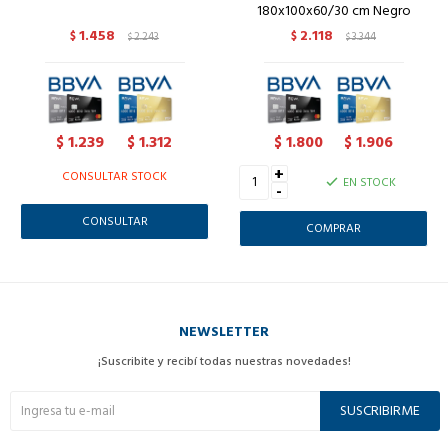
180x100x60/30 cm Negro
1.458
2.118
$
2.243
$
3.344
$
$
1.239
1.312
1.800
1.906
$
$
$
$
+
CONSULTAR STOCK
EN STOCK
-
CONSULTAR
NEWSLETTER
¡Suscribite y recibí todas nuestras novedades!
SUSCRIBIRME