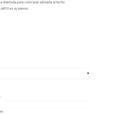
ta diseñada para colocarse adosada al techo.
AR111 en su interior.
o
do