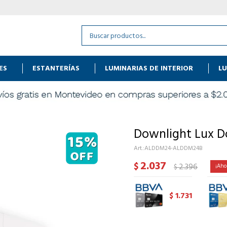
ES
ESTANTERÍAS
LUMINARIAS DE INTERIOR
LU
Downlight Lux D
ALDDM24-ALDDM24B
2.037
$
2.396
$
1.731
$