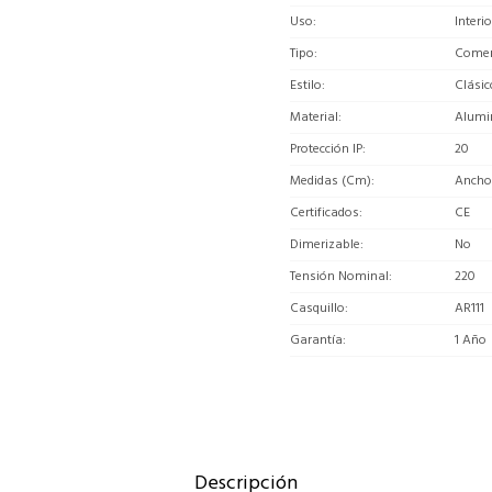
Uso
Interio
Tipo
Comerc
Estilo
Clásic
Material
Alumi
Protección IP
20
Medidas (Cm)
Ancho 
Certificados
CE
Dimerizable
No
Tensión Nominal
220
Casquillo
AR111
Garantía
1 Año
Descripción