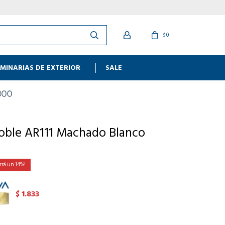
0
$
MINARIAS DE EXTERIOR
SALE
oble AR111 Machado Blanco
14
1.833
$