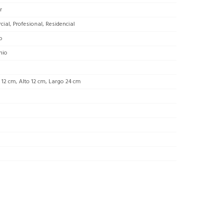
r
ial, Profesional, Residencial
o
nio
12 cm, Alto 12 cm, Largo 24 cm