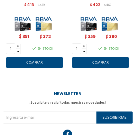
413
422
$
459
$
469
$
$
351
372
359
380
$
$
$
$
+
+
EN STOCK
EN STOCK
-
-
NEWSLETTER
¡Suscribite y recibí todas nuestras novedades!
SUSCRIBIRME
