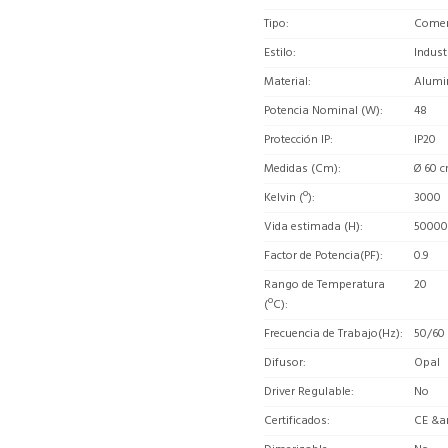
Tipo
Comerc
Estilo
Indust
Material
Alumi
Potencia Nominal (W)
48
Protección IP
IP20
Medidas (Cm)
Ø 60 c
Kelvin (º)
3000
Vida estimada (H)
50000
Factor de Potencia(PF)
0.9
Rango de Temperatura
20
(ºC)
Frecuencia de Trabajo(Hz)
50/60
Difusor
Opal
Driver Regulable
No
Certificados
CE &a