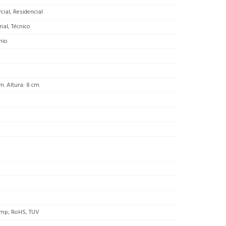
ial, Residencial
rial, Técnico
nio
m. Altura: 8 cm.
mp; RoHS, TUV