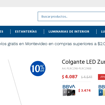
ES
ESTANTERÍAS
LUMINARIAS DE INTERIOR
LU
Colgante LED Zur
PLRCZ48-PLRCZ48B
4.087
$
4.541
$
3.474
$