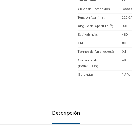
Dimerizable
No
Ciclos de Encendidos
10000
Tensión Nominal
220-2
Angulo de Apertura (º)
180
Equivalencia
480
CRI
80
Tiempo de Arranque(s)
0.1
Consumo de energía
48
(kWh/1000h)
Garantía
1 Año
Descripción