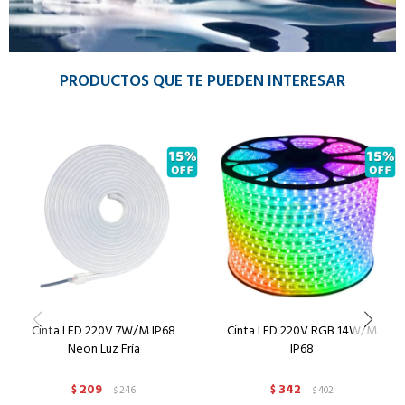
PRODUCTOS QUE TE PUEDEN INTERESAR
Cinta LED 220V 7W/M IP68
Cinta LED 220V RGB 14W/M
Neon Luz Fría
IP68
209
342
$
246
$
402
$
$