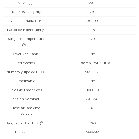
Kelvin (º)
2700
Luminosidad (Lm)
720
Vida estimada (H)
50000
Factor de Potencia(PF)
0.9
Rango de Temperatura
20
(ºC)
Driver Regulable
No
Certificados
CE &amp; RoHS, TUV
Número y Tipo de LEDs
SMD3528
Dimerizable
No
Ciclos de Encendidos
100000
Tensión Nominal
220 VAC
Clase aislamiento
A+
eléctrico
Angulo de Apertura (º)
240
Equivalencia
144W/M