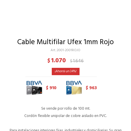
Cable Multifilar Ufex 1mm Rojo
2001-2001ROJO
1.070
$
1.646
$
34
910
963
$
$
Se vende por rollo de 100 mt.
Cordón flexible unipolar de cobre aislado en PVC.
Para instalaciones interiores fijas, industriales y domiciliarias. Su gran