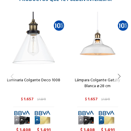
Luminaria Colgante Deco 1008
Lámpara Colgante Gatsby
Blanca ø 28 cm
1.657
1.657
$
1.841
$
1.841
$
$
1.408
1.491
1.408
1.491
$
$
$
$