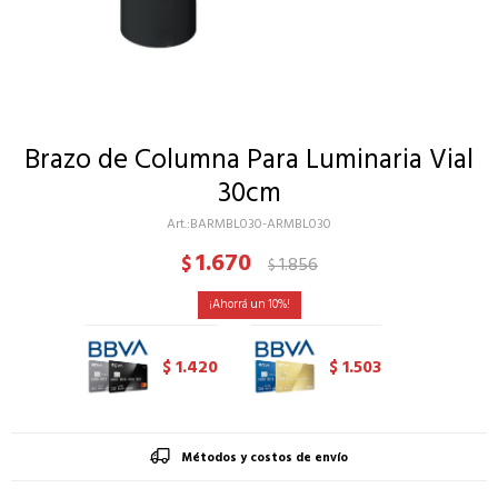
Brazo de Columna Para Luminaria Vial
30cm
BARMBL030-ARMBL030
1.670
$
1.856
$
10
1.420
1.503
$
$
Métodos y costos de envío