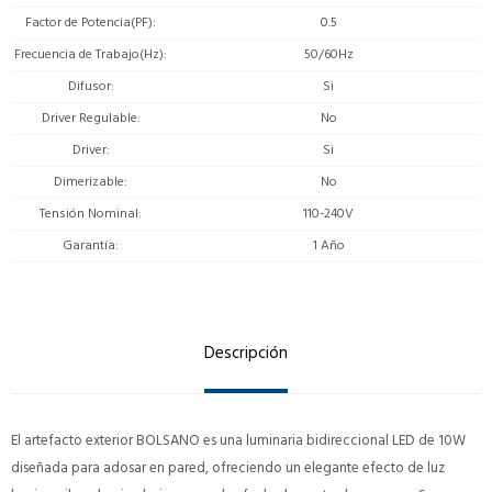
Factor de Potencia(PF)
0.5
Frecuencia de Trabajo(Hz)
50/60Hz
Difusor
Si
Driver Regulable
No
Driver
Si
Dimerizable
No
Tensión Nominal
110-240V
Garantía
1 Año
Descripción
El artefacto exterior BOLSANO es una luminaria bidireccional LED de 10W
diseñada para adosar en pared, ofreciendo un elegante efecto de luz