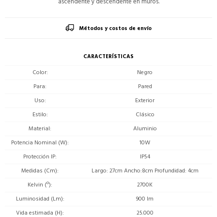
ascendente y descendente en muros.
Métodos y costos de envío
CARACTERÍSTICAS
Color
Negro
Para
Pared
Uso
Exterior
Estilo
Clásico
Material
Aluminio
Potencia Nominal (W)
10W
Protección IP
IP54
Medidas (Cm)
Largo: 27cm Ancho:8cm Profundidad: 4cm
Kelvin (º)
2700K
Luminosidad (Lm)
900 lm
Vida estimada (H)
25.000