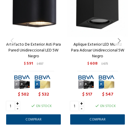
Artefacto De Exterior Asti Para
Aplique Exterior LED Moritz
Pared Unidireccional LED 5W
Para Adosar Unidireccional 5W
Negro
Negro
591
608
$
657
$
675
$
$
502
532
517
547
$
$
$
$
+
+
EN STOCK
EN STOCK
-
-