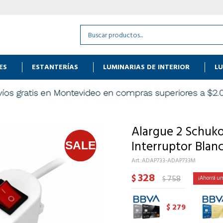
ES
ESTANTERÍAS
LUMINARIAS DE INTERIOR
LU
Alargue 2 Schuk
Interruptor Blan
ADAP733-ADAP733M
328
$
758
$
279
$