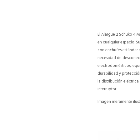
El Alargue 2 Schuko 4 M
en cualquier espacio. 
con enchufes estándar eu
necesidad de desconect
electrodomésticos, equip
durabilidad y protección
la distribución eléctric
interruptor.
Imagen meramente ilustr