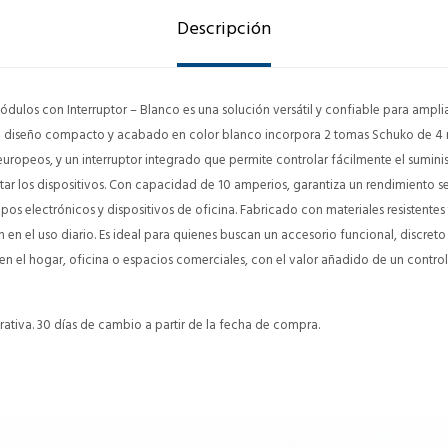
Descripción
ódulos con Interruptor – Blanco es una solución versátil y confiable para ampl
Su diseño compacto y acabado en color blanco incorpora 2 tomas Schuko de 4
ropeos, y un interruptor integrado que permite controlar fácilmente el suminist
ar los dispositivos. Con capacidad de 10 amperios, garantiza un rendimiento 
os electrónicos y dispositivos de oficina. Fabricado con materiales resistentes 
 en el uso diario. Es ideal para quienes buscan un accesorio funcional, discret
a en el hogar, oficina o espacios comerciales, con el valor añadido de un control
ativa. 30 días de cambio a partir de la fecha de compra.