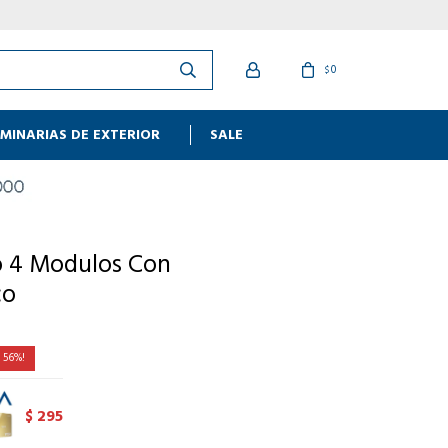
0
$
MINARIAS DE EXTERIOR
SALE
o 4 Modulos Con
co
56
295
$