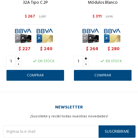
32A Tipo C 2P
Módulos Blanco
267
311
$
297
$
346
$
$
227
240
264
280
$
$
$
$
+
+
EN STOCK
EN STOCK
-
-
NEWSLETTER
¡Suscribite y recibí todas nuestras novedades!
SUSCRIBIRME