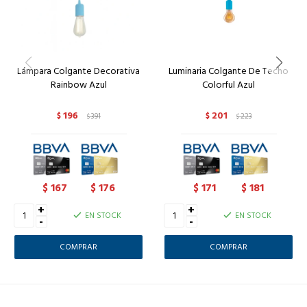
Lámpara Colgante Decorativa
Luminaria Colgante De Techo
Rainbow Azul
Colorful Azul
196
201
$
391
$
223
$
$
167
176
171
181
$
$
$
$
+
+
EN STOCK
EN STOCK
-
-