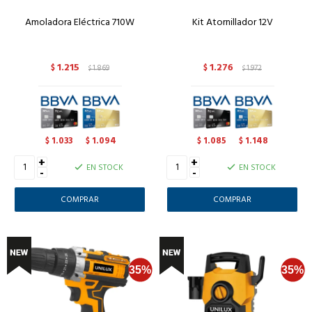
Amoladora Eléctrica 710W
Kit Atornillador 12V
1.215
1.276
$
1.869
$
1.972
$
$
1.033
1.094
1.085
1.148
$
$
$
$
+
+
EN STOCK
EN STOCK
-
-