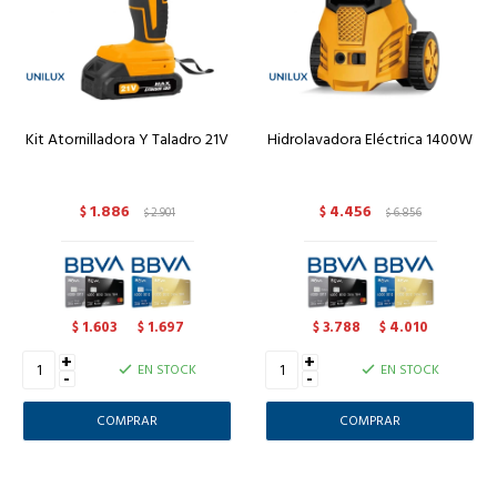
Kit Atornilladora Y Taladro 21V
Hidrolavadora Eléctrica 1400W
1.886
4.456
$
2.901
$
6.856
$
$
1.603
1.697
3.788
4.010
$
$
$
$
+
+
EN STOCK
EN STOCK
-
-