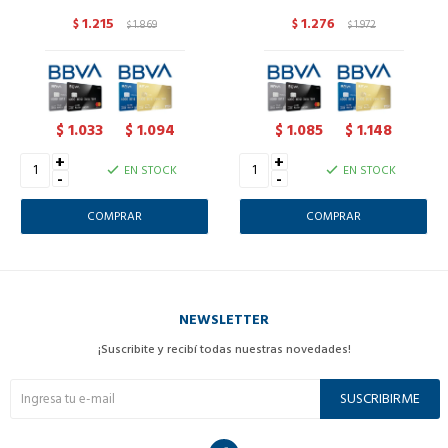
1.215
1.276
$
1.869
$
1.972
$
$
1.033
1.094
1.085
1.148
$
$
$
$
+
+
EN STOCK
EN STOCK
-
-
NEWSLETTER
¡Suscribite y recibí todas nuestras novedades!
SUSCRIBIRME