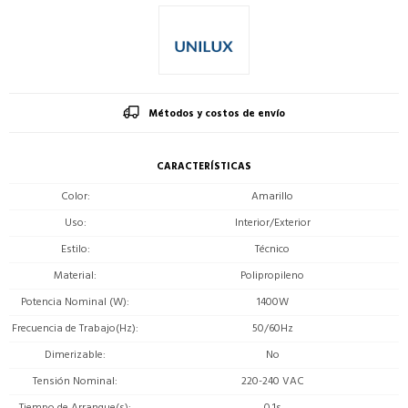
Métodos y costos de envío
CARACTERÍSTICAS
Color
Amarillo
Uso
Interior/Exterior
Estilo
Técnico
Material
Polipropileno
Potencia Nominal (W)
1400W
Frecuencia de Trabajo(Hz)
50/60Hz
Dimerizable
No
Tensión Nominal
220-240 VAC
Tiempo de Arranque(s)
0.1s