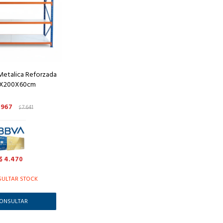
 Metalica Reforzada
X200X60cm
.967
7.641
$
4.470
$
ULTAR STOCK
ONSULTAR