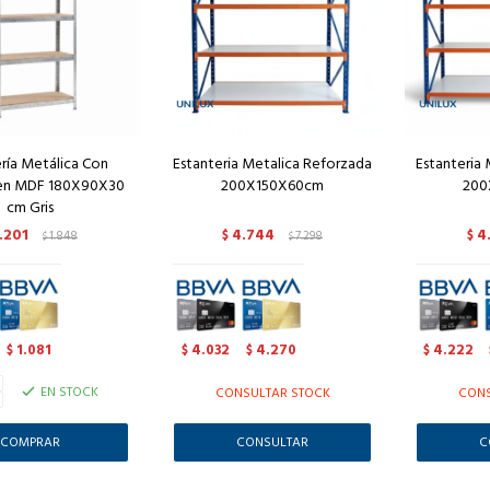
ría Metálica Con
Estanteria Metalica Reforzada
Estanteria
 en MDF 180X90X30
200X150X60cm
200
cm Gris
.201
4.744
4
1.848
$
7.298
$
$
$
1.081
4.032
4.270
4.222
$
$
$
$
+
EN STOCK
CONSULTAR STOCK
CONS
CONSULTAR
C